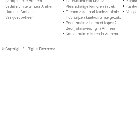
Bedrijfsruimte Arnhem
De kwaliteit van MVGM
Kanto
Bedrijfsruimte te huur Arnhem
Kleinschalige kantoren in trek
Kanto
Huren in Arnhem
Toename aanbod kantoorruimte
Vastg
Vastgoedbeheer
Huurprijzen kantoorruimte gezakt
Bedrijfsruimte huren of kopen?
Bedrijfshuisvesting in Arnhem
Kantoorruimte huren in Arnhem
© Copyright All Rights Reserved