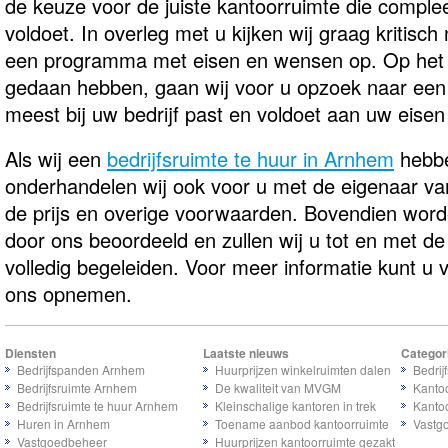
de keuze voor de juiste kantoorruimte die compl
voldoet. In overleg met u kijken wij graag kritisch 
een programma met eisen en wensen op. Op het
gedaan hebben, gaan wij voor u opzoek naar een 
meest bij uw bedrijf past en voldoet aan uw eise
Als wij een
bedrijfsruimte te huur in Arnhem
hebbe
onderhandelen wij ook voor u met de eigenaar van
de prijs en overige voorwaarden. Bovendien word
door ons beoordeeld en zullen wij u tot en met de
volledig begeleiden. Voor meer informatie kunt u v
ons opnemen.
Diensten
Laatste nieuws
Categor
Bedrijfspanden Arnhem
Huurprijzen winkelruimten dalen
Bedrij
Bedrijfsruimte Arnhem
De kwaliteit van MVGM
Kanto
Bedrijfsruimte te huur Arnhem
Kleinschalige kantoren in trek
Kanto
Huren in Arnhem
Toename aanbod kantoorruimte
Vastg
Vastgoedbeheer
Huurprijzen kantoorruimte gezakt