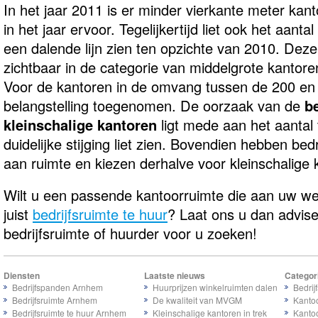
In het jaar 2011 is er minder vierkante meter ka
in het jaar ervoor. Tegelijkertijd liet ook het aanta
een dalende lijn zien ten opzichte van 2010. Dez
zichtbaar in de categorie van middelgrote kantore
Voor de kantoren in de omvang tussen de 200 en 
belangstelling toegenomen. De oorzaak van de
be
kleinschalige kantoren
ligt mede aan het aantal 
duidelijke stijging liet zien. Bovendien hebben be
aan ruimte en kiezen derhalve voor kleinschalige 
Wilt u een passende kantoorruimte die aan uw we
juist
bedrijfsruimte te huur
? Laat ons u dan advis
bedrijfsruimte of huurder voor u zoeken!
Diensten
Laatste nieuws
Categor
Bedrijfspanden Arnhem
Huurprijzen winkelruimten dalen
Bedrij
Bedrijfsruimte Arnhem
De kwaliteit van MVGM
Kanto
Bedrijfsruimte te huur Arnhem
Kleinschalige kantoren in trek
Kanto