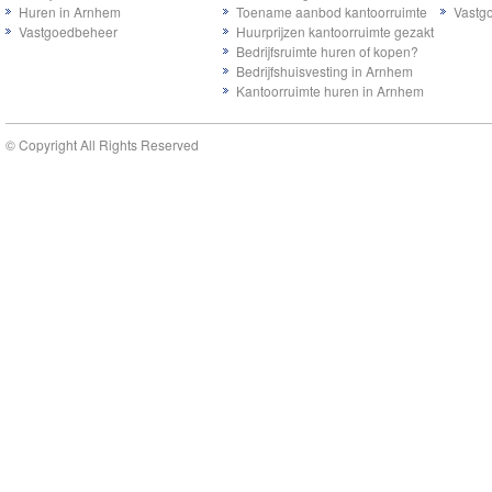
Huren in Arnhem
Toename aanbod kantoorruimte
Vastg
Vastgoedbeheer
Huurprijzen kantoorruimte gezakt
Bedrijfsruimte huren of kopen?
Bedrijfshuisvesting in Arnhem
Kantoorruimte huren in Arnhem
© Copyright All Rights Reserved